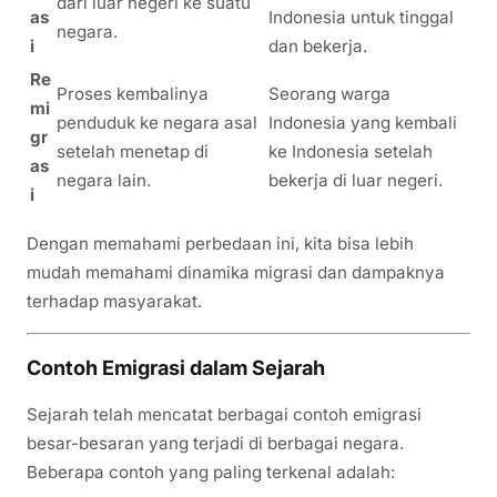
dari luar negeri ke suatu
as
Indonesia untuk tinggal
negara.
i
dan bekerja.
Re
Proses kembalinya
Seorang warga
mi
penduduk ke negara asal
Indonesia yang kembali
gr
setelah menetap di
ke Indonesia setelah
as
negara lain.
bekerja di luar negeri.
i
Dengan memahami perbedaan ini, kita bisa lebih
mudah memahami dinamika migrasi dan dampaknya
terhadap masyarakat.
Contoh Emigrasi dalam Sejarah
Sejarah telah mencatat berbagai contoh emigrasi
besar-besaran yang terjadi di berbagai negara.
Beberapa contoh yang paling terkenal adalah: