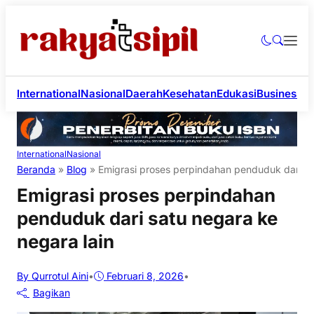
International
Nasional
Daerah
Kesehatan
Edukasi
Business
Li
International
Nasional
Beranda
»
Blog
»
Emigrasi proses perpindahan penduduk dari sa
Emigrasi proses perpindahan
penduduk dari satu negara ke
negara lain
By Qurrotul Aini
•
Februari 8, 2026
•
Bagikan