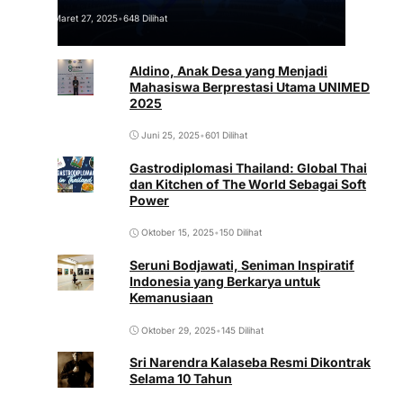
Maret 27, 2025
•
648 Dilihat
Aldino, Anak Desa yang Menjadi
Mahasiswa Berprestasi Utama UNIMED
2025
Juni 25, 2025
•
601 Dilihat
Gastrodiplomasi Thailand: Global Thai
dan Kitchen of The World Sebagai Soft
Power
Oktober 15, 2025
•
150 Dilihat
Seruni Bodjawati, Seniman Inspiratif
Indonesia yang Berkarya untuk
Kemanusiaan
Oktober 29, 2025
•
145 Dilihat
Sri Narendra Kalaseba Resmi Dikontrak
Selama 10 Tahun