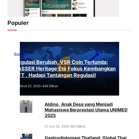
Populer
Business
Regulasi Berubah, VSR Coin Tertunda:
VASSER Heritage Été Fokus Kembangkan
NFT , Hadapi Tantangan Regulasi!
Maret 27, 2025
•
648 Dilihat
Aldino, Anak Desa yang Menjadi
Mahasiswa Berprestasi Utama UNIMED
2025
Juni 25, 2025
•
601 Dilihat
Gastrodiplomasi Thailand: Global Thai