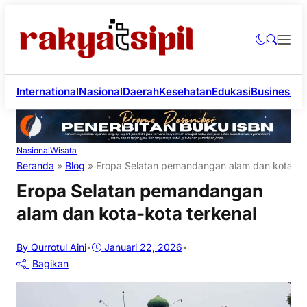
International
Nasional
Daerah
Kesehatan
Edukasi
Business
Li
Nasional
Wisata
Beranda
»
Blog
»
Eropa Selatan pemandangan alam dan kota-kot
Eropa Selatan pemandangan
alam dan kota-kota terkenal
By Qurrotul Aini
•
Januari 22, 2026
•
Bagikan