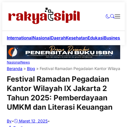
International
Nasional
Daerah
Kesehatan
Edukasi
Business
Li
Nasional
News
Beranda
»
Blog
»
Festival Ramadan Pegadaian Kantor Wilayah 
Festival Ramadan Pegadaian
Kantor Wilayah IX Jakarta 2
Tahun 2025: Pemberdayaan
UMKM dan Literasi Keuangan
By
•
Maret 12, 2025
•