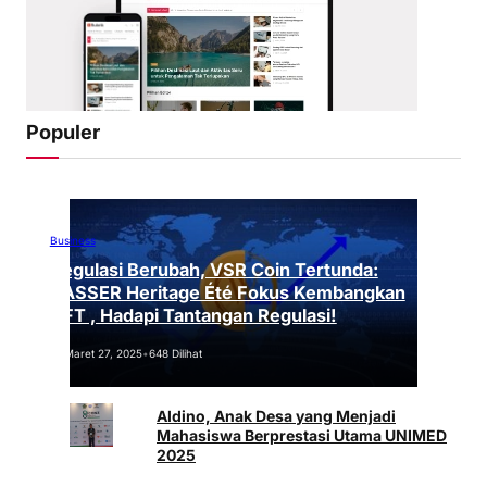
Populer
Business
Regulasi Berubah, VSR Coin Tertunda:
VASSER Heritage Été Fokus Kembangkan
NFT , Hadapi Tantangan Regulasi!
Maret 27, 2025
•
648 Dilihat
Aldino, Anak Desa yang Menjadi
Mahasiswa Berprestasi Utama UNIMED
2025