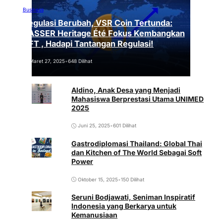
Business
Regulasi Berubah, VSR Coin Tertunda:
VASSER Heritage Été Fokus Kembangkan
NFT , Hadapi Tantangan Regulasi!
Maret 27, 2025
•
648 Dilihat
Aldino, Anak Desa yang Menjadi
Mahasiswa Berprestasi Utama UNIMED
2025
Juni 25, 2025
•
601 Dilihat
Gastrodiplomasi Thailand: Global Thai
dan Kitchen of The World Sebagai Soft
Power
Oktober 15, 2025
•
150 Dilihat
Seruni Bodjawati, Seniman Inspiratif
Indonesia yang Berkarya untuk
Kemanusiaan