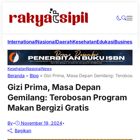
International
Nasional
Daerah
Kesehatan
Edukasi
Business
Li
Kesehatan
Nasional
News
Beranda
»
Blog
»
Gizi Prima, Masa Depan Gemilang: Terobosan 
Gizi Prima, Masa Depan
Gemilang: Terobosan Program
Makan Bergizi Gratis
By
•
November 19, 2024
•
Bagikan