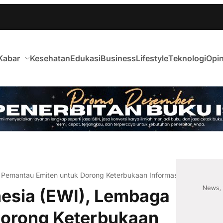
Kabar
Kesehatan
Edukasi
Business
Lifestyle
Teknologi
Opin
 Pemantau Emiten untuk Dorong Keterbukaan Informasi dan Perlindu
nesia (EWI), Lembaga
Dorong Keterbukaan