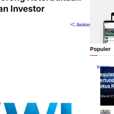
an Investor
Bagikan
Populer
Business
Regulas
Tertund
Fokus 
Tantang
Maret 27