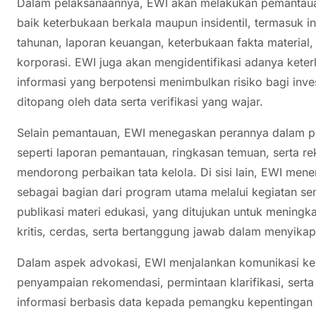
Dalam pelaksanaannya, EWI akan melakukan pemantauan
baik keterbukaan berkala maupun insidentil, termasuk i
tahunan, laporan keuangan, keterbukaan fakta material, 
korporasi. EWI juga akan mengidentifikasi adanya kete
informasi yang berpotensi menimbulkan risiko bagi inve
ditopang oleh data serta verifikasi yang wajar.
Selain pemantauan, EWI menegaskan perannya dalam pen
seperti laporan pemantauan, ringkasan temuan, serta re
mendorong perbaikan tata kelola. Di sisi lain, EWI men
sebagai bagian dari program utama melalui kegiatan semi
publikasi materi edukasi, yang ditujukan untuk menin
kritis, cerdas, serta bertanggung jawab dalam menyikap
Dalam aspek advokasi, EWI menjalankan komunikasi kel
penyampaian rekomendasi, permintaan klarifikasi, sert
informasi berbasis data kepada pemangku kepentingan 