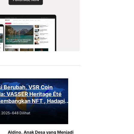
i Berubah, VSR Coin
a: VASSER Heritage Été
Kembangkan NFT , Hadapi
an Regulasi!
, 2025
•
648 Dilihat
Aldino, Anak Desa yang Menjadi