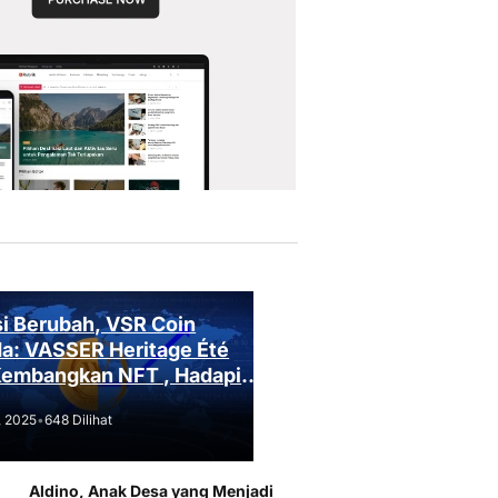
i Berubah, VSR Coin
a: VASSER Heritage Été
Kembangkan NFT , Hadapi
an Regulasi!
, 2025
•
648 Dilihat
Aldino, Anak Desa yang Menjadi