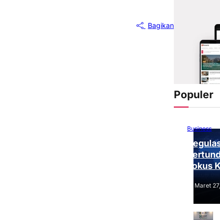
Bagikan
Populer
Business
Regulas
Tertund
Fokus 
Tantang
Maret 27