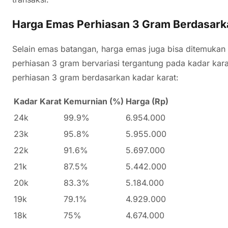
Harga Emas Perhiasan 3 Gram Berdasark
Selain emas batangan, harga emas juga bisa ditemukan
perhiasan 3 gram bervariasi tergantung pada kadar kara
perhiasan 3 gram berdasarkan kadar karat:
Kadar Karat
Kemurnian (%)
Harga (Rp)
24k
99.9%
6.954.000
23k
95.8%
5.955.000
22k
91.6%
5.697.000
21k
87.5%
5.442.000
20k
83.3%
5.184.000
19k
79.1%
4.929.000
18k
75%
4.674.000