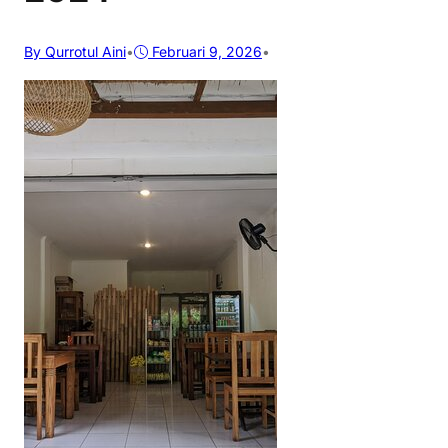
By Qurrotul Aini
•
Februari 9, 2026
•