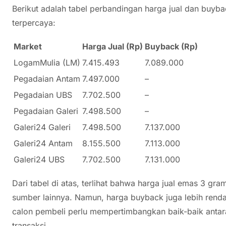
Berikut adalah tabel perbandingan harga jual dan buy
terpercaya:
Market
Harga Jual (Rp)
Buyback (Rp)
LogamMulia (LM)
7.415.493
7.089.000
Pegadaian Antam
7.497.000
–
Pegadaian UBS
7.702.500
–
Pegadaian Galeri
7.498.500
–
Galeri24 Galeri
7.498.500
7.137.000
Galeri24 Antam
8.155.500
7.113.000
Galeri24 UBS
7.702.500
7.131.000
Dari tabel di atas, terlihat bahwa harga jual emas 3 gra
sumber lainnya. Namun, harga buyback juga lebih renda
calon pembeli perlu mempertimbangkan baik-baik anta
transaksi.