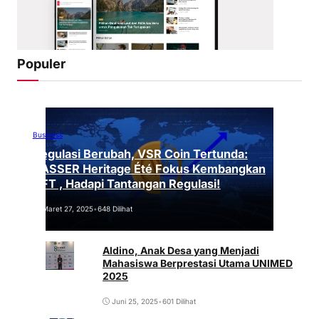
Populer
Business
Regulasi Berubah, VSR Coin Tertunda:
VASSER Heritage Été Fokus Kembangkan
NFT , Hadapi Tantangan Regulasi!
Maret 27, 2025
•
648 Dilihat
Aldino, Anak Desa yang Menjadi
Mahasiswa Berprestasi Utama UNIMED
2025
Juni 25, 2025
•
601 Dilihat