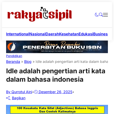
International
Nasional
Daerah
Kesehatan
Edukasi
Business
Li
Pendidikan
Beranda
»
Blog
»
Idle adalah pengertian arti kata dalam bahasa 
Idle adalah pengertian arti kata
dalam bahasa indonesia
By Qurrotul Aini
•
Desember 26, 2025
•
Bagikan