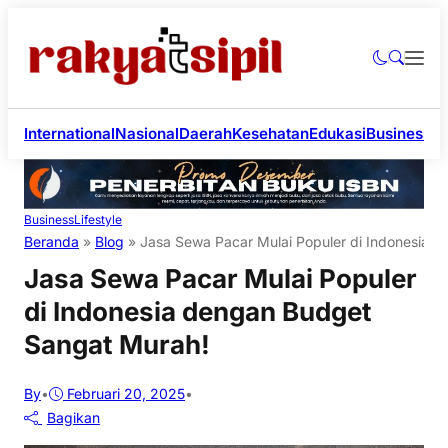
International
Nasional
Daerah
Kesehatan
Edukasi
Business
Li
Business
Lifestyle
Beranda
»
Blog
»
Jasa Sewa Pacar Mulai Populer di Indonesia 
Jasa Sewa Pacar Mulai Populer
di Indonesia dengan Budget
Sangat Murah!
By
•
Februari 20, 2025
•
Bagikan