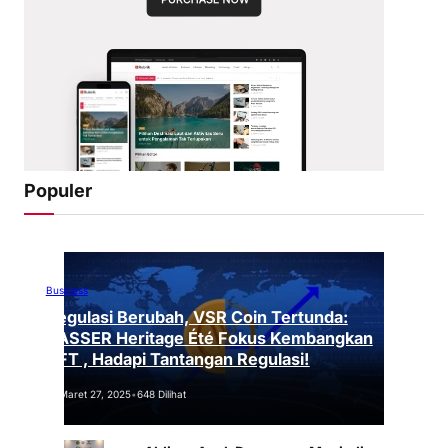
Populer
Business
Regulasi Berubah, VSR Coin Tertunda:
VASSER Heritage Été Fokus Kembangkan
NFT , Hadapi Tantangan Regulasi!
Maret 27, 2025
•
648 Dilihat