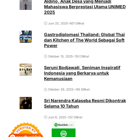
Aldino, Anak Desa yang Menjadi
Mahasiswa Berprestasi Utama UNIMED
2025
Juni 25, 2025
•
601 Dilihat
Gastrodiplomasi Thailand: Global Thai
dan Kitchen of The World Sebagai Soft
Power
Oktober 15, 2025
•
150 Dilihat
Seruni Bodjawati, Seniman Inspiratif
Indonesia yang Berkarya untuk
Kemanusiaan
Oktober 29, 2025
•
145 Dilihat
Sri Narendra Kalaseba Resmi Dikontrak
Selama 10 Tahun
Juni 6, 2025
•
132 Dilihat