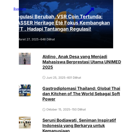
Business
Regulasi Berubah, VSR Coin Tertunda:
VASSER Heritage Été Fokus Kembangkan
NFT , Hadapi Tantangan Regulasi!
Maret 27, 2025
•
648 Dilihat
Aldino, Anak Desa yang Menjadi
Mahasiswa Berprestasi Utama UNIMED
2025
Juni 25, 2025
•
601 Dilihat
Gastrodiplomasi Thailand: Global Thai
dan Kitchen of The World Sebagai Soft
Power
Oktober 15, 2025
•
150 Dilihat
Seruni Bodjawati, Seniman Inspiratif
Indonesia yang Berkarya untuk
Kemanusiaan