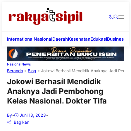
International
Nasional
Daerah
Kesehatan
Edukasi
Business
Li
Nasional
News
Beranda
»
Blog
»
Jokowi Berhasil Mendidik Anaknya Jadi Pemboh
Jokowi Berhasil Mendidik
Anaknya Jadi Pembohong
Kelas Nasional. Dokter Tifa
By
•
Juni 13, 2023
•
Bagikan