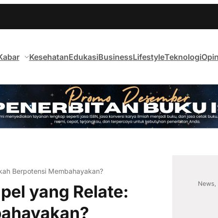
Kabar
Kesehatan
Edukasi
Business
Lifestyle
Teknologi
Opin
pakah Berpotensi Membahayakan?
pel yang Relate:
bahayakan?