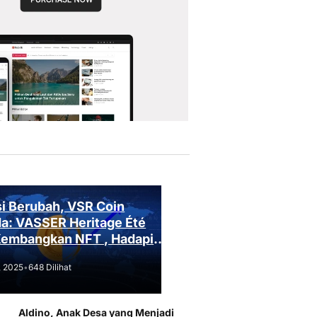
i Berubah, VSR Coin
a: VASSER Heritage Été
Kembangkan NFT , Hadapi
an Regulasi!
, 2025
•
648 Dilihat
Aldino, Anak Desa yang Menjadi