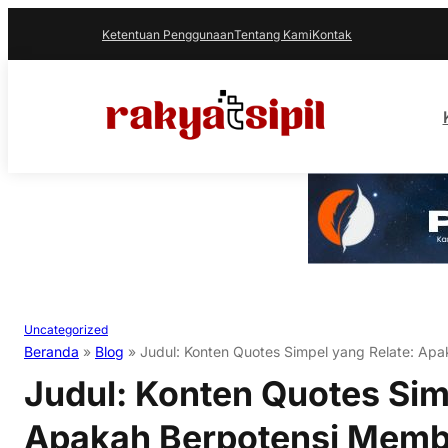
Ketentuan Penggunaan
Tentang Kami
Kontak
Uncategorized
Beranda
»
Blog
»
Judul: Konten Quotes Simpel yang Relate: A
Judul: Konten Quotes Sim
Apakah Berpotensi Mem