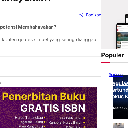
Bagikan
erpotensi Membahayakan?
 konten quotes simpel yang sering dianggap
Populer
Business
Regulas
ds
Tertund
Fokus 
Tantang
Maret 27