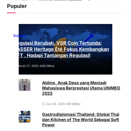
Populer
Business
Regulasi Berubah, VSR Coin Tertunda:
VASSER Heritage Été Fokus Kembangkan
NFT , Hadapi Tantangan Regulasi!
Maret 27, 2025
•
648 Dilihat
Aldino, Anak Desa yang Menjadi
Mahasiswa Berprestasi Utama UNIMED
2025
Juni 25, 2025
•
601 Dilihat
Gastrodiplomasi Thailand: Global Thai
dan Kitchen of The World Sebagai Soft
Power