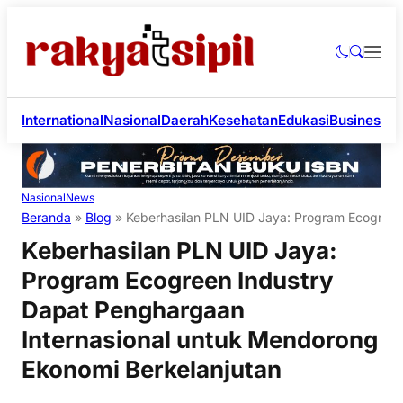
International
Nasional
Daerah
Kesehatan
Edukasi
Business
Li
Nasional
News
Beranda
»
Blog
»
Keberhasilan PLN UID Jaya: Program Ecogreen
Keberhasilan PLN UID Jaya:
Program Ecogreen Industry
Dapat Penghargaan
Internasional untuk Mendorong
Ekonomi Berkelanjutan