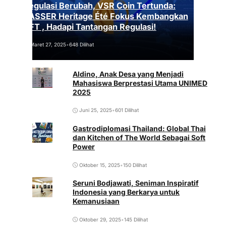
Regulasi Berubah, VSR Coin Tertunda:
VASSER Heritage Été Fokus Kembangkan
NFT , Hadapi Tantangan Regulasi!
Maret 27, 2025
•
648 Dilihat
Aldino, Anak Desa yang Menjadi
Mahasiswa Berprestasi Utama UNIMED
2025
Juni 25, 2025
•
601 Dilihat
Gastrodiplomasi Thailand: Global Thai
dan Kitchen of The World Sebagai Soft
Power
Oktober 15, 2025
•
150 Dilihat
Seruni Bodjawati, Seniman Inspiratif
Indonesia yang Berkarya untuk
Kemanusiaan
Oktober 29, 2025
•
145 Dilihat