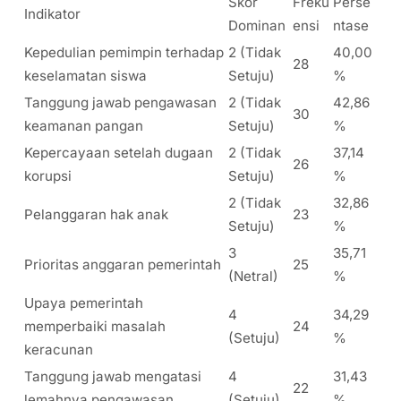
Skor
Freku
Perse
Indikator
Dominan
ensi
ntase
Kepedulian pemimpin terhadap
2 (Tidak
40,00
28
keselamatan siswa
Setuju)
%
Tanggung jawab pengawasan
2 (Tidak
42,86
30
keamanan pangan
Setuju)
%
Kepercayaan setelah dugaan
2 (Tidak
37,14
26
korupsi
Setuju)
%
2 (Tidak
32,86
Pelanggaran hak anak
23
Setuju)
%
3
35,71
Prioritas anggaran pemerintah
25
(Netral)
%
Upaya pemerintah
4
34,29
memperbaiki masalah
24
(Setuju)
%
keracunan
Tanggung jawab mengatasi
4
31,43
22
lemahnya pengawasan
(Setuju)
%