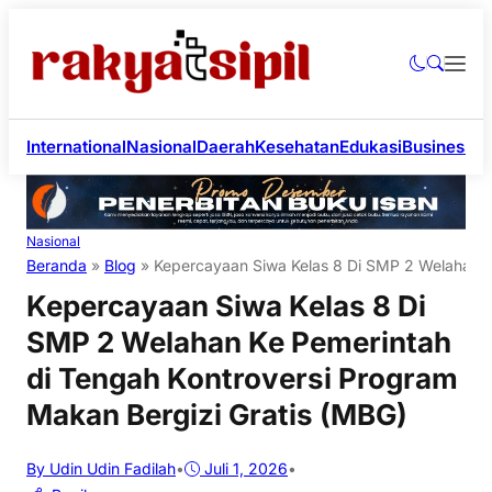
International
Nasional
Daerah
Kesehatan
Edukasi
Business
Li
Nasional
Beranda
»
Blog
»
Kepercayaan Siwa Kelas 8 Di SMP 2 Welahan K
Kepercayaan Siwa Kelas 8 Di
SMP 2 Welahan Ke Pemerintah
di Tengah Kontroversi Program
Makan Bergizi Gratis (MBG)
By Udin Udin Fadilah
•
Juli 1, 2026
•