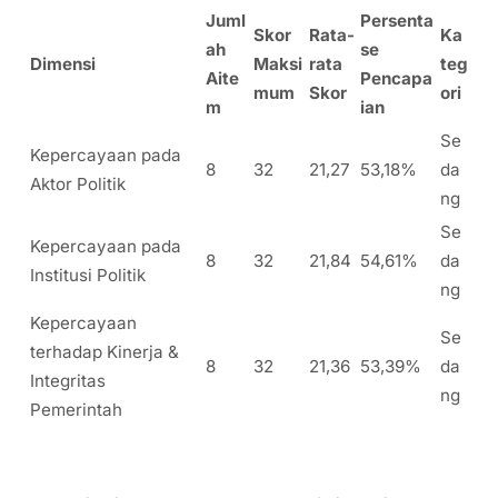
Juml
Persenta
Skor
Rata-
Ka
ah
se
Dimensi
Maksi
rata
teg
Aite
Pencapa
mum
Skor
ori
m
ian
Se
Kepercayaan pada
8
32
21,27
53,18%
da
Aktor Politik
ng
Se
Kepercayaan pada
8
32
21,84
54,61%
da
Institusi Politik
ng
Kepercayaan
Se
terhadap Kinerja &
8
32
21,36
53,39%
da
Integritas
ng
Pemerintah