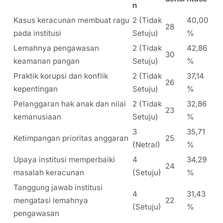
n
Kasus keracunan membuat ragu
2 (Tidak
40,00
28
pada institusi
Setuju)
%
Lemahnya pengawasan
2 (Tidak
42,86
30
keamanan pangan
Setuju)
%
Praktik korupsi dan konflik
2 (Tidak
37,14
26
kepentingan
Setuju)
%
Pelanggaran hak anak dan nilai
2 (Tidak
32,86
23
kemanusiaan
Setuju)
%
3
35,71
Ketimpangan prioritas anggaran
25
(Netral)
%
Upaya institusi memperbaiki
4
34,29
24
masalah keracunan
(Setuju)
%
Tanggung jawab institusi
4
31,43
mengatasi lemahnya
22
(Setuju)
%
pengawasan