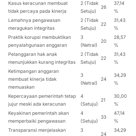
Kasus keracunan membuat
2 (Tidak
37,14
26
tidak percaya pada kinerja
Setuju)
%
Lemahnya pengawasan
2 (Tidak
31,43
22
meragukan integritas
Setuju)
%
Praktik korupsi membuktikan
3
28,57
20
penyalahgunaan anggaran
(Netral)
%
Pelanggaran hak anak
2 (Tidak
31,43
22
menunjukkan kurang integritas
Setuju)
%
Ketimpangan anggaran
3
34,29
membuat kinerja tidak
24
(Netral)
%
memuaskan
Kepercayaan pemerintah tetap
4
30,00
21
jujur meski ada keracunan
(Setuju)
%
Keyakinan pemerintah akan
4
47,14
33
memperbaiki pengawasan
(Setuju)
%
Transparansi menjelaskan
3
34,29
24