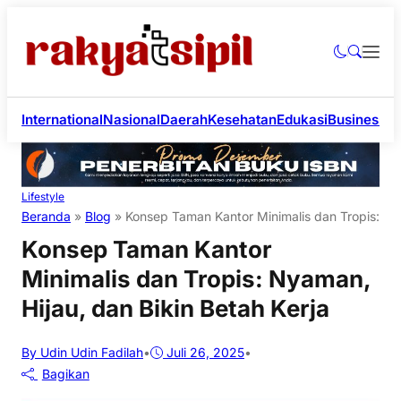
International
Nasional
Daerah
Kesehatan
Edukasi
Business
Li
Lifestyle
Beranda
»
Blog
»
Konsep Taman Kantor Minimalis dan Tropis: Nya
Konsep Taman Kantor
Minimalis dan Tropis: Nyaman,
Hijau, dan Bikin Betah Kerja
By Udin Udin Fadilah
•
Juli 26, 2025
•
Bagikan