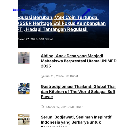
Business
Regulasi Berubah, VSR Coin Tertunda:
VASSER Heritage Été Fokus Kembangkan
NFT , Hadapi Tantangan Regulasi!
Maret 27, 2025
•
648 Dilihat
Aldino, Anak Desa yang Menjadi
Mahasiswa Berprestasi Utama UNIMED
2025
Juni 25, 2025
•
601 Dilihat
Gastrodiplomasi Thailand: Global Thai
dan Kitchen of The World Sebagai Soft
Power
Oktober 15, 2025
•
150 Dilihat
Seruni Bodjawati, Seniman Inspiratif
Indonesia yang Berkarya untuk