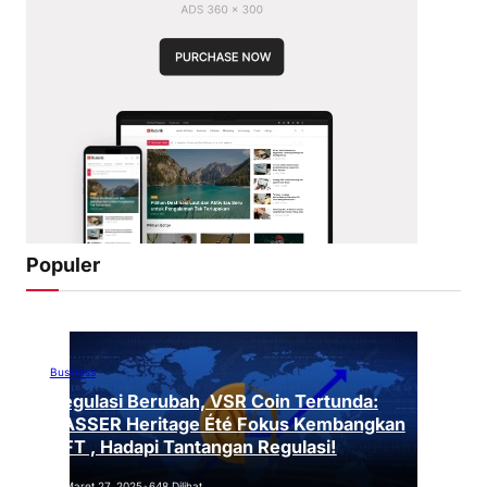
Populer
Business
Regulasi Berubah, VSR Coin Tertunda:
VASSER Heritage Été Fokus Kembangkan
NFT , Hadapi Tantangan Regulasi!
Maret 27, 2025
•
648 Dilihat