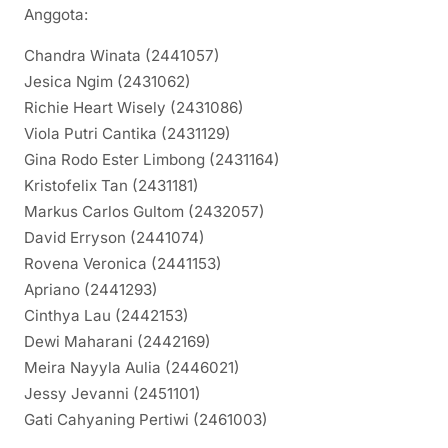
Anggota:
Chandra Winata (2441057)
Jesica Ngim (2431062)
Richie Heart Wisely (2431086)
Viola Putri Cantika (2431129)
Gina Rodo Ester Limbong (2431164)
Kristofelix Tan (2431181)
Markus Carlos Gultom (2432057)
David Erryson (2441074)
Rovena Veronica (2441153)
Apriano (2441293)
Cinthya Lau (2442153)
Dewi Maharani (2442169⁠)
Meira Nayyla Aulia (2446021)
Jessy Jevanni (2451101)
Gati Cahyaning Pertiwi (2461003)