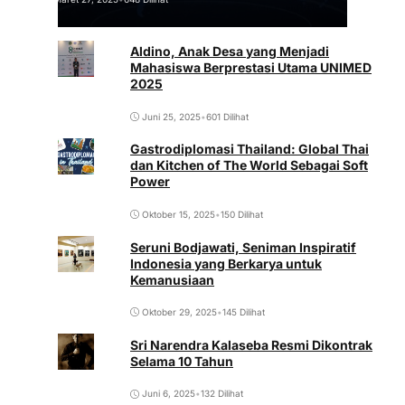
Aldino, Anak Desa yang Menjadi
Mahasiswa Berprestasi Utama UNIMED
2025
Juni 25, 2025
•
601 Dilihat
Gastrodiplomasi Thailand: Global Thai
dan Kitchen of The World Sebagai Soft
Power
Oktober 15, 2025
•
150 Dilihat
Seruni Bodjawati, Seniman Inspiratif
Indonesia yang Berkarya untuk
Kemanusiaan
Oktober 29, 2025
•
145 Dilihat
Sri Narendra Kalaseba Resmi Dikontrak
Selama 10 Tahun
Juni 6, 2025
•
132 Dilihat