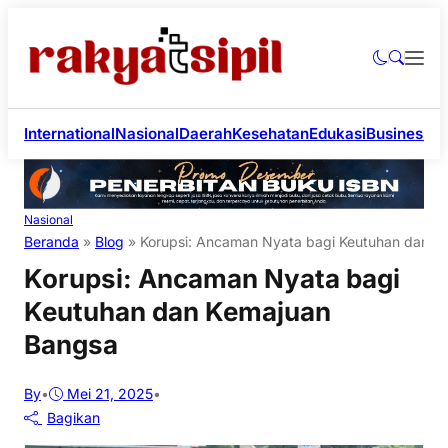
International
Nasional
Daerah
Kesehatan
Edukasi
Business
Li
Nasional
Beranda
»
Blog
»
Korupsi: Ancaman Nyata bagi Keutuhan dan K
Korupsi: Ancaman Nyata bagi
Keutuhan dan Kemajuan
Bangsa
By
•
Mei 21, 2025
•
Bagikan