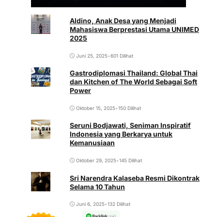
Aldino, Anak Desa yang Menjadi
Mahasiswa Berprestasi Utama UNIMED
2025
Juni 25, 2025
•
601 Dilihat
Gastrodiplomasi Thailand: Global Thai
dan Kitchen of The World Sebagai Soft
Power
Oktober 15, 2025
•
150 Dilihat
Seruni Bodjawati, Seniman Inspiratif
Indonesia yang Berkarya untuk
Kemanusiaan
Oktober 29, 2025
•
145 Dilihat
Sri Narendra Kalaseba Resmi Dikontrak
Selama 10 Tahun
Juni 6, 2025
•
132 Dilihat