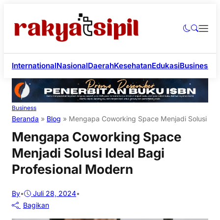
International
Nasional
Daerah
Kesehatan
Edukasi
Business
Li
Business
Beranda
»
Blog
»
Mengapa Coworking Space Menjadi Solusi Idea
Mengapa Coworking Space
Menjadi Solusi Ideal Bagi
Profesional Modern
By
•
Juli 28, 2024
•
Bagikan