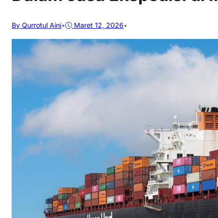
By Qurrotul Aini
•
Maret 12, 2026
•