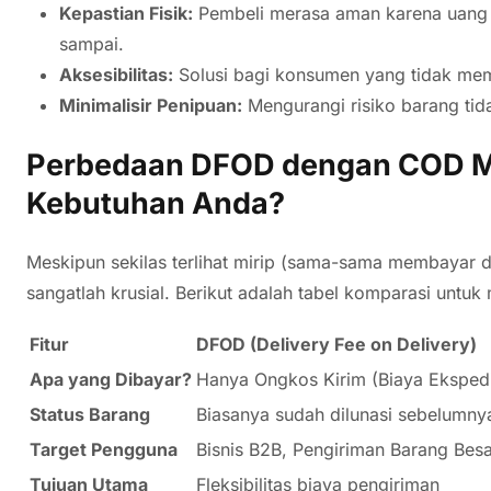
Kepastian Fisik:
Pembeli merasa aman karena uang 
sampai.
Aksesibilitas:
Solusi bagi konsumen yang tidak memil
Minimalisir Penipuan:
Mengurangi risiko barang tida
Perbedaan DFOD dengan COD M
Kebutuhan Anda?
Meskipun sekilas terlihat mirip (sama-sama membayar
sangatlah krusial. Berikut adalah tabel komparasi unt
Fitur
DFOD (Delivery Fee on Delivery)
Apa yang Dibayar?
Hanya Ongkos Kirim (Biaya Ekspedi
Status Barang
Biasanya sudah dilunasi sebelumny
Target Pengguna
Bisnis B2B, Pengiriman Barang Bes
Tujuan Utama
Fleksibilitas biaya pengiriman