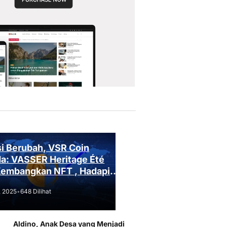
i Berubah, VSR Coin
a: VASSER Heritage Été
Kembangkan NFT , Hadapi
an Regulasi!
, 2025
•
648 Dilihat
Aldino, Anak Desa yang Menjadi