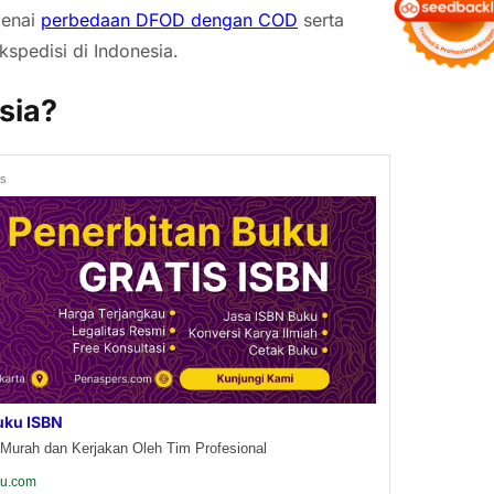
genai
perbedaan DFOD dengan COD
serta
kspedisi di Indonesia.
sia?
ds
uku ISBN
Murah dan Kerjakan Oleh Tim Profesional
ku.com