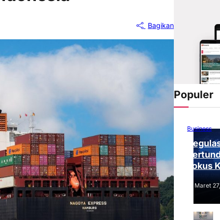
Bagikan
Populer
Business
Regulas
Tertund
Fokus 
Tantang
Maret 27