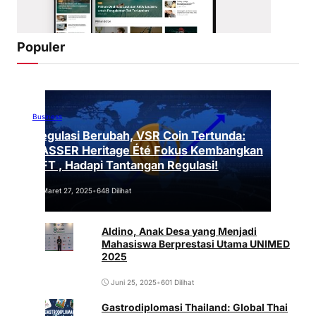
Populer
Business
Regulasi Berubah, VSR Coin Tertunda:
VASSER Heritage Été Fokus Kembangkan
NFT , Hadapi Tantangan Regulasi!
Maret 27, 2025
•
648 Dilihat
Aldino, Anak Desa yang Menjadi
Mahasiswa Berprestasi Utama UNIMED
2025
Juni 25, 2025
•
601 Dilihat
Gastrodiplomasi Thailand: Global Thai