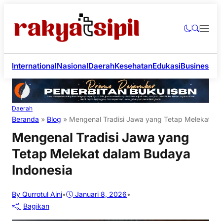
International
Nasional
Daerah
Kesehatan
Edukasi
Business
Li
Daerah
Beranda
»
Blog
»
Mengenal Tradisi Jawa yang Tetap Melekat d
Mengenal Tradisi Jawa yang
Tetap Melekat dalam Budaya
Indonesia
By Qurrotul Aini
•
Januari 8, 2026
•
Bagikan