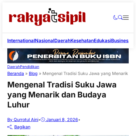
International
Nasional
Daerah
Kesehatan
Edukasi
Business
Li
Daerah
Pendidikan
Beranda
»
Blog
»
Mengenal Tradisi Suku Jawa yang Menarik da
Mengenal Tradisi Suku Jawa
yang Menarik dan Budaya
Luhur
By Qurrotul Aini
•
Januari 8, 2026
•
Bagikan