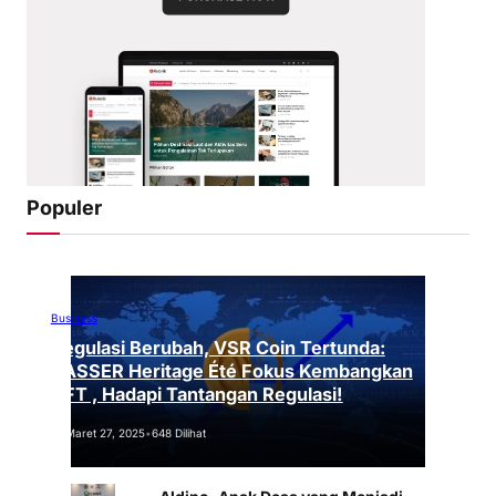
Populer
Business
Regulasi Berubah, VSR Coin Tertunda:
VASSER Heritage Été Fokus Kembangkan
NFT , Hadapi Tantangan Regulasi!
Maret 27, 2025
•
648 Dilihat