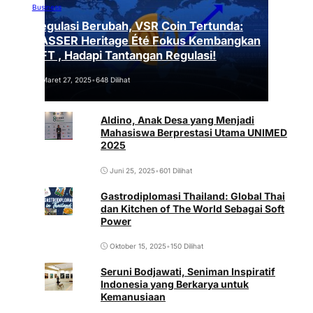
Business
Regulasi Berubah, VSR Coin Tertunda:
VASSER Heritage Été Fokus Kembangkan
NFT , Hadapi Tantangan Regulasi!
Maret 27, 2025
•
648 Dilihat
Aldino, Anak Desa yang Menjadi
Mahasiswa Berprestasi Utama UNIMED
2025
Juni 25, 2025
•
601 Dilihat
Gastrodiplomasi Thailand: Global Thai
dan Kitchen of The World Sebagai Soft
Power
Oktober 15, 2025
•
150 Dilihat
Seruni Bodjawati, Seniman Inspiratif
Indonesia yang Berkarya untuk
Kemanusiaan