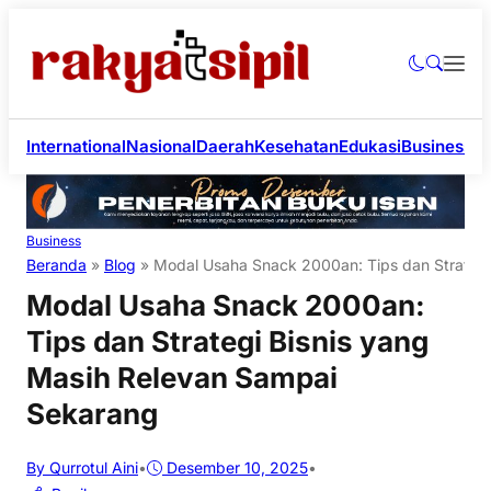
International
Nasional
Daerah
Kesehatan
Edukasi
Business
Li
Business
Beranda
»
Blog
»
Modal Usaha Snack 2000an: Tips dan Strategi
Modal Usaha Snack 2000an:
Tips dan Strategi Bisnis yang
Masih Relevan Sampai
Sekarang
By Qurrotul Aini
•
Desember 10, 2025
•