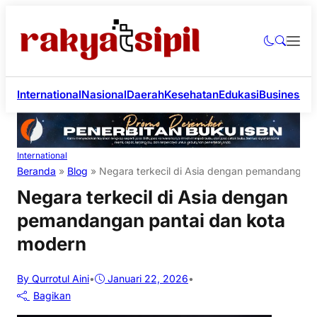
International
Nasional
Daerah
Kesehatan
Edukasi
Business
Li
International
Beranda
»
Blog
»
Negara terkecil di Asia dengan pemandangan 
Negara terkecil di Asia dengan
pemandangan pantai dan kota
modern
By Qurrotul Aini
•
Januari 22, 2026
•
Bagikan