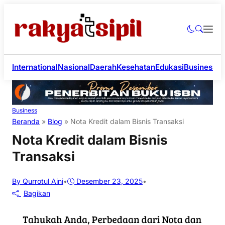
International
Nasional
Daerah
Kesehatan
Edukasi
Business
Li
Business
Beranda
»
Blog
»
Nota Kredit dalam Bisnis Transaksi
Nota Kredit dalam Bisnis
Transaksi
By Qurrotul Aini
•
Desember 23, 2025
•
Bagikan