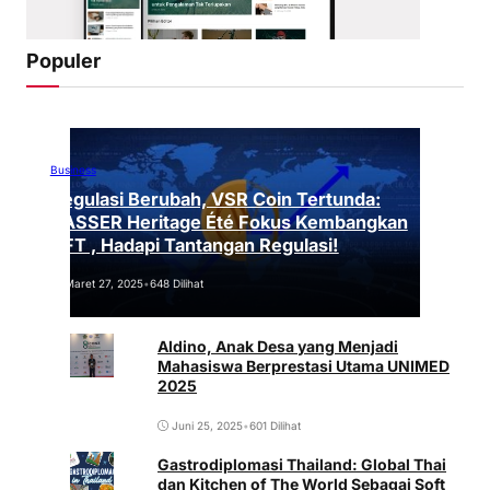
Populer
Business
Regulasi Berubah, VSR Coin Tertunda:
VASSER Heritage Été Fokus Kembangkan
NFT , Hadapi Tantangan Regulasi!
Maret 27, 2025
•
648 Dilihat
Aldino, Anak Desa yang Menjadi
Mahasiswa Berprestasi Utama UNIMED
2025
Juni 25, 2025
•
601 Dilihat
Gastrodiplomasi Thailand: Global Thai
dan Kitchen of The World Sebagai Soft