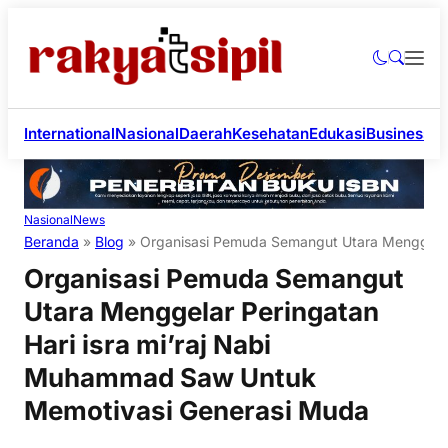
International
Nasional
Daerah
Kesehatan
Edukasi
Business
Li
Nasional
News
Beranda
»
Blog
»
Organisasi Pemuda Semangut Utara Menggelar
Organisasi Pemuda Semangut
Utara Menggelar Peringatan
Hari isra mi’raj Nabi
Muhammad Saw Untuk
Memotivasi Generasi Muda