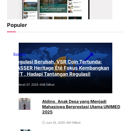
Populer
Business
Regulasi Berubah, VSR Coin Tertunda:
VASSER Heritage Été Fokus Kembangkan
NFT , Hadapi Tantangan Regulasi!
Maret 27, 2025
•
648 Dilihat
Aldino, Anak Desa yang Menjadi
Mahasiswa Berprestasi Utama UNIMED
2025
Juni 25, 2025
•
601 Dilihat