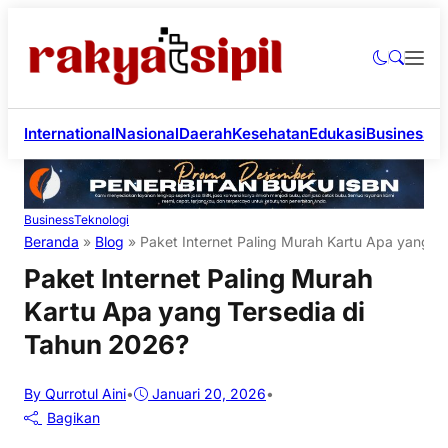
International
Nasional
Daerah
Kesehatan
Edukasi
Business
Li
Business
Teknologi
Beranda
»
Blog
»
Paket Internet Paling Murah Kartu Apa yang T
Paket Internet Paling Murah
Kartu Apa yang Tersedia di
Tahun 2026?
By Qurrotul Aini
•
Januari 20, 2026
•
Bagikan