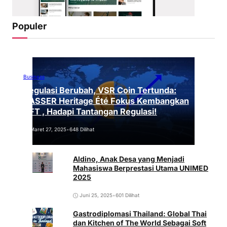
Populer
Business
Regulasi Berubah, VSR Coin Tertunda:
VASSER Heritage Été Fokus Kembangkan
NFT , Hadapi Tantangan Regulasi!
Maret 27, 2025
•
648 Dilihat
Aldino, Anak Desa yang Menjadi
Mahasiswa Berprestasi Utama UNIMED
2025
Juni 25, 2025
•
601 Dilihat
Gastrodiplomasi Thailand: Global Thai
dan Kitchen of The World Sebagai Soft