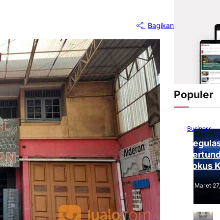
Bagikan
Populer
Business
Regulas
Tertund
Fokus 
Tantang
Maret 27