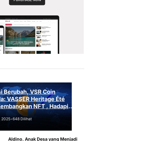
i Berubah, VSR Coin
a: VASSER Heritage Été
Kembangkan NFT , Hadapi
an Regulasi!
, 2025
•
648 Dilihat
Aldino, Anak Desa yang Menjadi