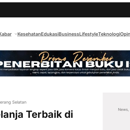
Kabar
Kesehatan
Edukasi
Business
Lifestyle
Teknologi
Opin
erang Selatan
anja Terbaik di