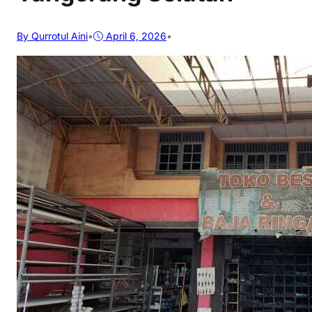
By Qurrotul Aini
•
April 6, 2026
•