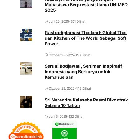
Mahasiswa Berprestasi Utama UNIMED
2025
Juni 25, 2025
•
601 Dilihat
Gastrodiplomasi Thailand: Global Thai
dan Kitchen of The World Sebagai Soft
Power
Oktober 15, 2025
•
150 Dilihat
Seruni Bodjawati, Seniman Inspiratif
Indonesia yang Berkarya untuk
Kemanusiaan
Oktober 29, 2025
•
145 Dilihat
Sri Narendra Kalaseba Resmi Dikontrak
Selama 10 Tahun
Juni 6, 2025
•
132 Dilihat