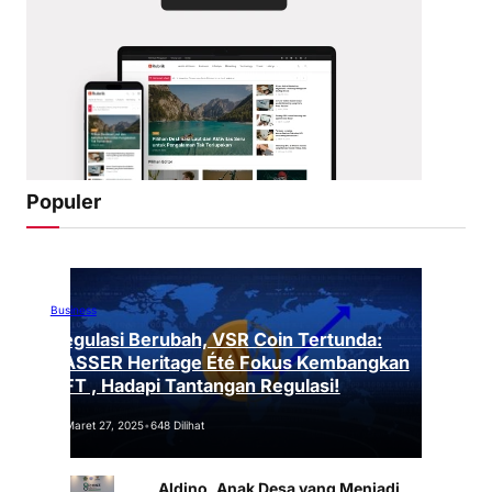
Populer
Business
Regulasi Berubah, VSR Coin Tertunda:
VASSER Heritage Été Fokus Kembangkan
NFT , Hadapi Tantangan Regulasi!
Maret 27, 2025
•
648 Dilihat
Aldino, Anak Desa yang Menjadi