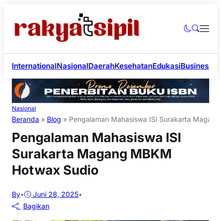
International
Nasional
Daerah
Kesehatan
Edukasi
Business
Li
Nasional
Beranda
»
Blog
»
Pengalaman Mahasiswa ISI Surakarta Magan
Pengalaman Mahasiswa ISI
Surakarta Magang MBKM
Hotwax Sudio
By
•
Juni 28, 2025
•
Bagikan