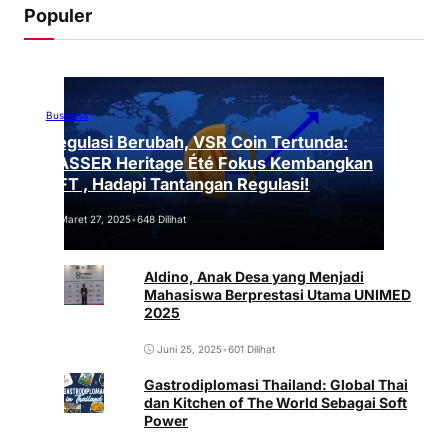
Populer
Business
Regulasi Berubah, VSR Coin Tertunda:
VASSER Heritage Été Fokus Kembangkan
NFT , Hadapi Tantangan Regulasi!
Maret 27, 2025
•
648 Dilihat
Aldino, Anak Desa yang Menjadi
Mahasiswa Berprestasi Utama UNIMED
2025
Juni 25, 2025
•
601 Dilihat
Gastrodiplomasi Thailand: Global Thai
dan Kitchen of The World Sebagai Soft
Power