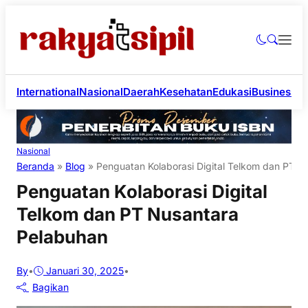
International
Nasional
Daerah
Kesehatan
Edukasi
Business
Li
Nasional
Beranda
»
Blog
»
Penguatan Kolaborasi Digital Telkom dan PT N
Penguatan Kolaborasi Digital
Telkom dan PT Nusantara
Pelabuhan
By
•
Januari 30, 2025
•
Bagikan