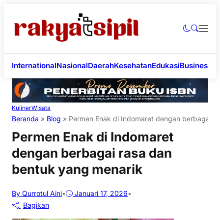
International
Nasional
Daerah
Kesehatan
Edukasi
Business
Li
Kuliner
Wisata
Beranda
»
Blog
»
Permen Enak di Indomaret dengan berbagai ra
Permen Enak di Indomaret
dengan berbagai rasa dan
bentuk yang menarik
By Qurrotul Aini
•
Januari 17, 2026
•
Bagikan