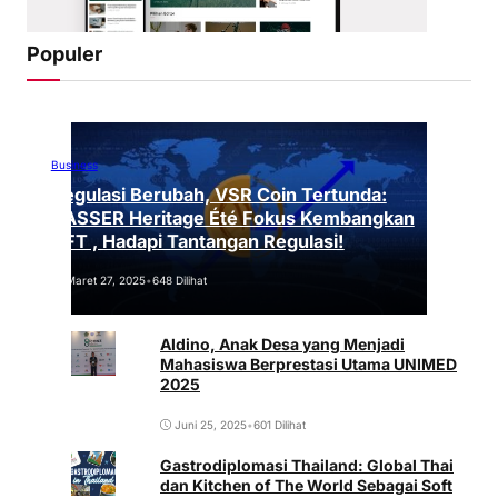
Populer
Business
Regulasi Berubah, VSR Coin Tertunda:
VASSER Heritage Été Fokus Kembangkan
NFT , Hadapi Tantangan Regulasi!
Maret 27, 2025
•
648 Dilihat
Aldino, Anak Desa yang Menjadi
Mahasiswa Berprestasi Utama UNIMED
2025
Juni 25, 2025
•
601 Dilihat
Gastrodiplomasi Thailand: Global Thai
dan Kitchen of The World Sebagai Soft