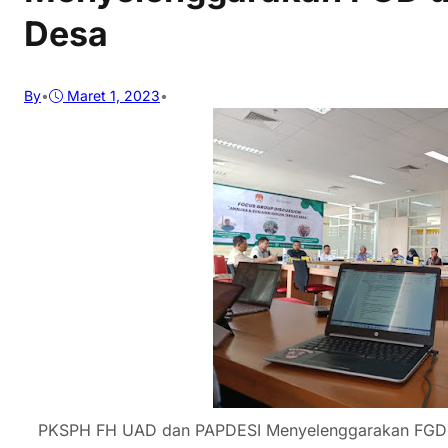
Desa
By
•
Maret 1, 2023
•
PKSPH FH UAD dan PAPDESI Menyelenggarakan FGD un