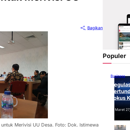
Bagikan
Populer
Business
Regulas
Tertund
Fokus 
Tantang
Maret 27
tuk Merivisi UU Desa. Foto: Dok. Istimewa