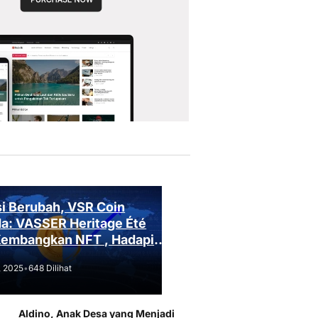
i Berubah, VSR Coin
a: VASSER Heritage Été
Kembangkan NFT , Hadapi
an Regulasi!
, 2025
•
648 Dilihat
Aldino, Anak Desa yang Menjadi