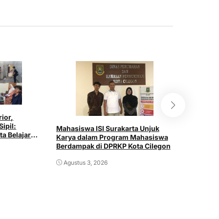
rior,
Mahasisw
Sipil:
Gelar Sos
Mahasiswa ISI Surakarta Unjuk
ta Belajar
“Aku Tum
Karya dalam Program Mahasiswa
ustri
SDN 020
Berdampak di DPRKP Kota Cilegon
Juli 30,
Agustus 3, 2026