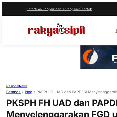
Ketentuan Penggunaan
Tentang Kami
Kontak
Nasional
News
Beranda
»
Blog
»
PKSPH FH UAD dan PAPDESI Menyelenggaraka
PKSPH FH UAD dan PAPD
Menyelenggarakan FGD un