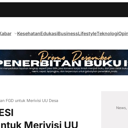
Kabar
Kesehatan
Edukasi
Business
Lifestyle
Teknologi
Opin
n FGD untuk Merivisi UU Desa
ESI
tuk Merivisi UU