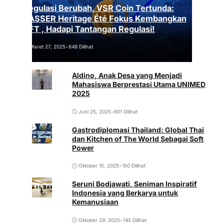
Regulasi Berubah, VSR Coin Tertunda:
VASSER Heritage Été Fokus Kembangkan
NFT , Hadapi Tantangan Regulasi!
Maret 27, 2025
•
648 Dilihat
Aldino, Anak Desa yang Menjadi
Mahasiswa Berprestasi Utama UNIMED
2025
Juni 25, 2025
•
601 Dilihat
Gastrodiplomasi Thailand: Global Thai
dan Kitchen of The World Sebagai Soft
Power
Oktober 15, 2025
•
150 Dilihat
Seruni Bodjawati, Seniman Inspiratif
Indonesia yang Berkarya untuk
Kemanusiaan
Oktober 29, 2025
•
145 Dilihat