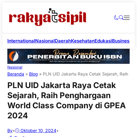
International
Nasional
Daerah
Kesehatan
Edukasi
Business
Li
Nasional
Beranda
»
Blog
»
PLN UID Jakarta Raya Cetak Sejarah, Raih P
PLN UID Jakarta Raya Cetak
Sejarah, Raih Penghargaan
World Class Company di GPEA
2024
By
•
Oktober 10, 2024
•