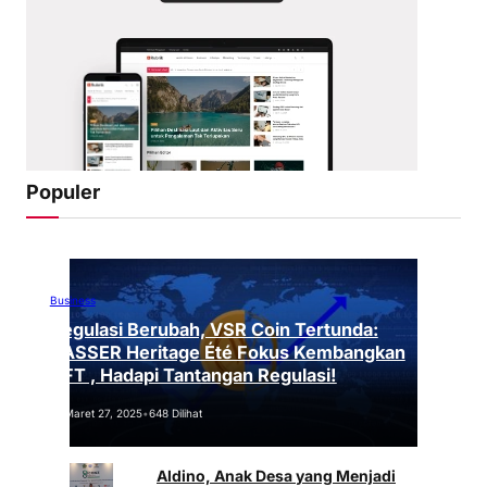
Populer
Business
Regulasi Berubah, VSR Coin Tertunda:
VASSER Heritage Été Fokus Kembangkan
NFT , Hadapi Tantangan Regulasi!
Maret 27, 2025
•
648 Dilihat
Aldino, Anak Desa yang Menjadi