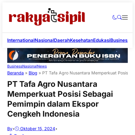
International
Nasional
Daerah
Kesehatan
Edukasi
Business
Li
Business
Nasional
News
Beranda
»
Blog
»
PT Tafa Agro Nusantara Memperkuat Posisi S
PT Tafa Agro Nusantara
Memperkuat Posisi Sebagai
Pemimpin dalam Ekspor
Cengkeh Indonesia
By
•
Oktober 15, 2024
•