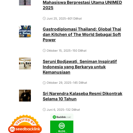
Mahasiswa Berprestasi Utama UNIMED
2025
Juni 25, 2025
•
601 Dilihat
Gastrodiplomasi Thailand: Global Thai
dan Kitchen of The World Sebagai Soft
Power
Oktober 15, 2025
•
150 Dilihat
Seruni Bodjawati, Seniman Inspiratif
Indonesia yang Berkarya untuk
Kemanusiaan
Oktober 29, 2025
•
145 Dilihat
Sri Narendra Kalaseba Resmi Dikontrak
Selama 10 Tahun
Juni 6, 2025
•
132 Dilihat