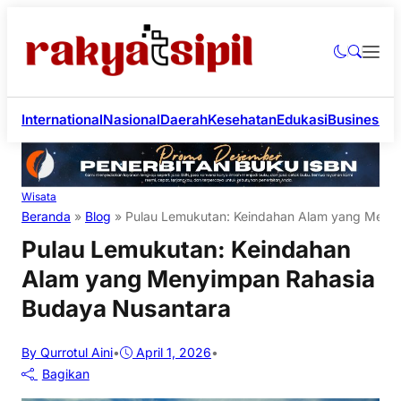
International
Nasional
Daerah
Kesehatan
Edukasi
Business
Li
Wisata
Beranda
»
Blog
»
Pulau Lemukutan: Keindahan Alam yang Meny
Pulau Lemukutan: Keindahan
Alam yang Menyimpan Rahasia
Budaya Nusantara
By Qurrotul Aini
•
April 1, 2026
•
Bagikan