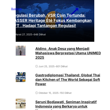
Business
Regulasi Berubah, VSR Coin Tertunda:
VASSER Heritage Été Fokus Kembangkan
NFT , Hadapi Tantangan Regulasi!
Maret 27, 2025
•
648 Dilihat
Aldino, Anak Desa yang Menjadi
Mahasiswa Berprestasi Utama UNIMED
2025
Juni 25, 2025
•
601 Dilihat
Gastrodiplomasi Thailand: Global Thai
dan Kitchen of The World Sebagai Soft
Power
Oktober 15, 2025
•
150 Dilihat
Seruni Bodjawati, Seniman Inspiratif
Indonesia yang Berkarya untuk