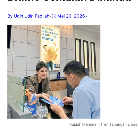
By Udin Udin Fadilah
•
Mei 26, 2026
•
Rupiah Melemah, Tren Tabungan Emas 