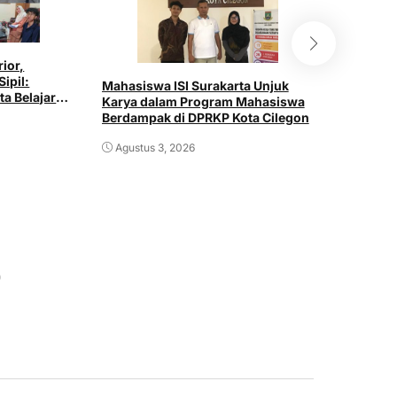
rior,
Mahasisw
Sipil:
Gelar Sos
Mahasiswa ISI Surakarta Unjuk
ta Belajar
“Aku Tum
Karya dalam Program Mahasiswa
ustri
SDN 020
Berdampak di DPRKP Kota Cilegon
Juli 30,
Agustus 3, 2026