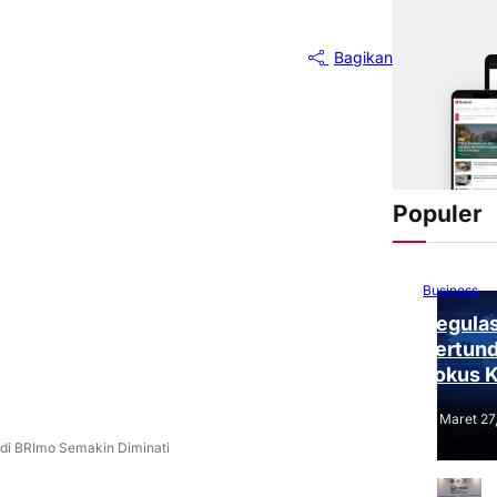
Bagikan
Populer
Business
Regulas
Tertund
Fokus 
Tantang
Maret 27
di BRImo Semakin Diminati