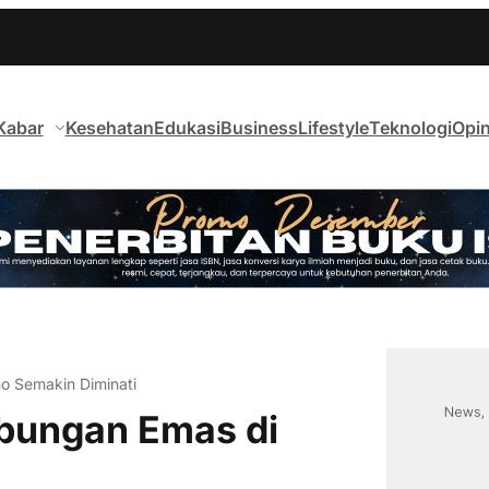
Kabar
Kesehatan
Edukasi
Business
Lifestyle
Teknologi
Opin
o Semakin Diminati
bungan Emas di