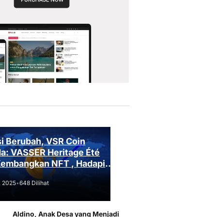
i Berubah, VSR Coin
a: VASSER Heritage Été
Kembangkan NFT , Hadapi
an Regulasi!
, 2025
•
648 Dilihat
Aldino, Anak Desa yang Menjadi