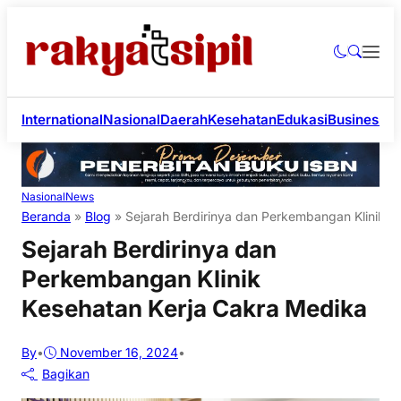
International
Nasional
Daerah
Kesehatan
Edukasi
Business
Li
Nasional
News
Beranda
»
Blog
»
Sejarah Berdirinya dan Perkembangan Klinik K
Sejarah Berdirinya dan
Perkembangan Klinik
Kesehatan Kerja Cakra Medika
By
•
November 16, 2024
•
Bagikan