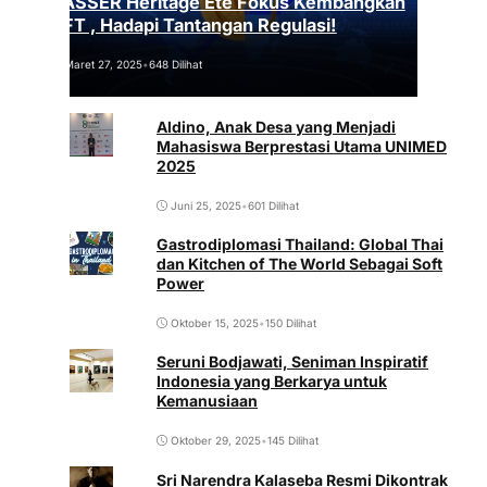
VASSER Heritage Été Fokus Kembangkan
NFT , Hadapi Tantangan Regulasi!
Maret 27, 2025
•
648 Dilihat
Aldino, Anak Desa yang Menjadi
Mahasiswa Berprestasi Utama UNIMED
2025
Juni 25, 2025
•
601 Dilihat
Gastrodiplomasi Thailand: Global Thai
dan Kitchen of The World Sebagai Soft
Power
Oktober 15, 2025
•
150 Dilihat
Seruni Bodjawati, Seniman Inspiratif
Indonesia yang Berkarya untuk
Kemanusiaan
Oktober 29, 2025
•
145 Dilihat
Sri Narendra Kalaseba Resmi Dikontrak