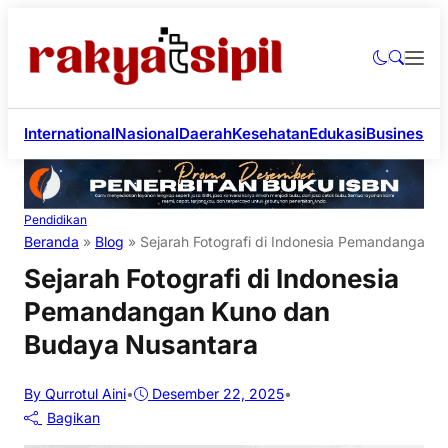
International
Nasional
Daerah
Kesehatan
Edukasi
Business
Li
Pendidikan
Beranda
»
Blog
»
Sejarah Fotografi di Indonesia Pemandangan 
Sejarah Fotografi di Indonesia
Pemandangan Kuno dan
Budaya Nusantara
By Qurrotul Aini
•
Desember 22, 2025
•
Bagikan