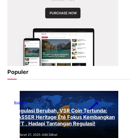
Populer
Business
Regulasi Berubah, VSR Coin Tertunda:
VASSER Heritage Été Fokus Kembangkan
NFT , Hadapi Tantangan Regulasi!
Maret 27, 2025
•
648 Dilihat