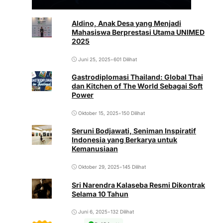
Aldino, Anak Desa yang Menjadi
Mahasiswa Berprestasi Utama UNIMED
2025
Juni 25, 2025
•
601 Dilihat
Gastrodiplomasi Thailand: Global Thai
dan Kitchen of The World Sebagai Soft
Power
Oktober 15, 2025
•
150 Dilihat
Seruni Bodjawati, Seniman Inspiratif
Indonesia yang Berkarya untuk
Kemanusiaan
Oktober 29, 2025
•
145 Dilihat
Sri Narendra Kalaseba Resmi Dikontrak
Selama 10 Tahun
Juni 6, 2025
•
132 Dilihat