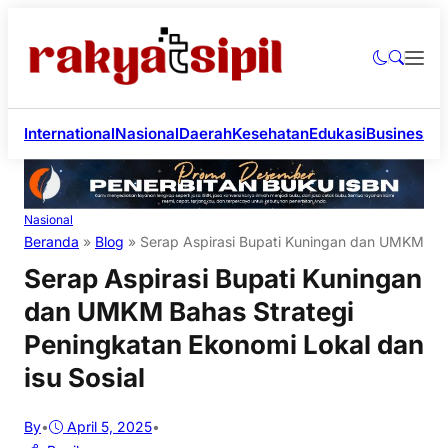
International
Nasional
Daerah
Kesehatan
Edukasi
Business
Li
Nasional
Beranda
»
Blog
»
Serap Aspirasi Bupati Kuningan dan UMKM Baha
Serap Aspirasi Bupati Kuningan
dan UMKM Bahas Strategi
Peningkatan Ekonomi Lokal dan
isu Sosial
By
•
April 5, 2025
•