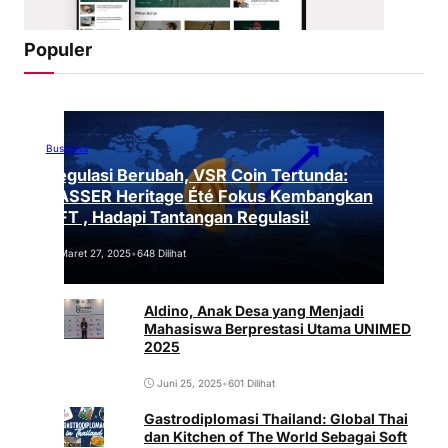
Populer
Business
Regulasi Berubah, VSR Coin Tertunda:
VASSER Heritage Été Fokus Kembangkan
NFT , Hadapi Tantangan Regulasi!
Maret 27, 2025
•
648 Dilihat
Aldino, Anak Desa yang Menjadi
Mahasiswa Berprestasi Utama UNIMED
2025
Juni 25, 2025
•
601 Dilihat
Gastrodiplomasi Thailand: Global Thai
dan Kitchen of The World Sebagai Soft