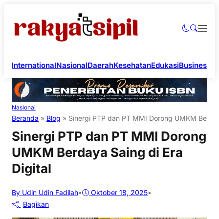
International
Nasional
Daerah
Kesehatan
Edukasi
Business
Li
Nasional
Beranda
»
Blog
»
Sinergi PTP dan PT MMI Dorong UMKM Berdaya 
Sinergi PTP dan PT MMI Dorong
UMKM Berdaya Saing di Era
Digital
By Udin Udin Fadilah
•
Oktober 18, 2025
•
Bagikan