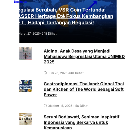
Business
Regulasi Berubah, VSR Coin Tertunda:
VASSER Heritage Été Fokus Kembangkan
NFT , Hadapi Tantangan Regulasi!
Maret 27, 2025
•
648 Dilihat
Aldino, Anak Desa yang Menjadi
Mahasiswa Berprestasi Utama UNIMED
2025
Juni 25, 2025
•
601 Dilihat
Gastrodiplomasi Thailand: Global Thai
dan Kitchen of The World Sebagai Soft
Power
Oktober 15, 2025
•
150 Dilihat
Seruni Bodjawati, Seniman Inspiratif
Indonesia yang Berkarya untuk
Kemanusiaan