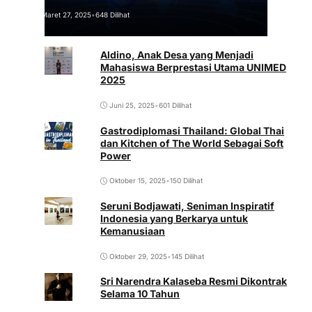
Maret 27, 2025
•
648 Dilihat
Aldino, Anak Desa yang Menjadi
Mahasiswa Berprestasi Utama UNIMED
2025
Juni 25, 2025
•
601 Dilihat
Gastrodiplomasi Thailand: Global Thai
dan Kitchen of The World Sebagai Soft
Power
Oktober 15, 2025
•
150 Dilihat
Seruni Bodjawati, Seniman Inspiratif
Indonesia yang Berkarya untuk
Kemanusiaan
Oktober 29, 2025
•
145 Dilihat
Sri Narendra Kalaseba Resmi Dikontrak
Selama 10 Tahun