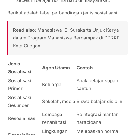
sebelum belajar norma baru di masyarakat.
Berikut adalah tabel perbandingan jenis sosialisasi:
Read also:
Mahasiswa ISI Surakarta Unjuk Karya
dalam Program Mahasiswa Berdampak di DPRKP
Kota Cilegon
Jenis
Agen Utama
Contoh
Sosialisasi
Sosialisasi
Anak belajar sopan
Keluarga
Primer
santun
Sosialisasi
Sekolah, media
Siswa belajar disiplin
Sekunder
Lembaga
Reintegrasi mantan
Resosialisasi
rehabilitasi
narapidana
Lingkungan
Melepaskan norma