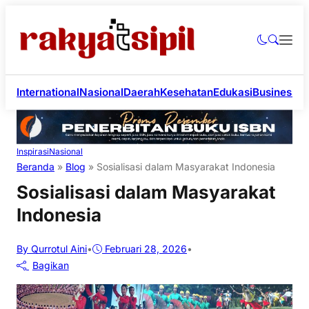
International
Nasional
Daerah
Kesehatan
Edukasi
Business
Li
Inspirasi
Nasional
Beranda
»
Blog
»
Sosialisasi dalam Masyarakat Indonesia
Sosialisasi dalam Masyarakat
Indonesia
By Qurrotul Aini
•
Februari 28, 2026
•
Bagikan