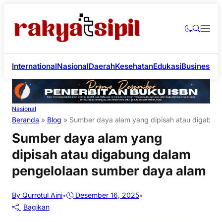
International
Nasional
Daerah
Kesehatan
Edukasi
Business
Li
Nasional
Beranda
»
Blog
»
Sumber daya alam yang dipisah atau digabun
Sumber daya alam yang
dipisah atau digabung dalam
pengelolaan sumber daya alam
By Qurrotul Aini
•
Desember 16, 2025
•
Bagikan