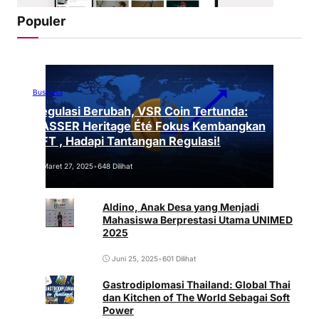
Populer
Business
Regulasi Berubah, VSR Coin Tertunda:
VASSER Heritage Été Fokus Kembangkan
NFT , Hadapi Tantangan Regulasi!
Maret 27, 2025
•
648 Dilihat
Aldino, Anak Desa yang Menjadi
Mahasiswa Berprestasi Utama UNIMED
2025
Juni 25, 2025
•
601 Dilihat
Gastrodiplomasi Thailand: Global Thai
dan Kitchen of The World Sebagai Soft
Power