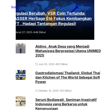
Business
Regulasi Berubah, VSR Coin Tertunda:
VASSER Heritage Été Fokus Kembangkan
NFT , Hadapi Tantangan Regulasi!
Maret 27, 2025
•
648 Dilihat
Aldino, Anak Desa yang Menjadi
Mahasiswa Berprestasi Utama UNIMED
2025
Juni 25, 2025
•
601 Dilihat
Gastrodiplomasi Thailand: Global Thai
dan Kitchen of The World Sebagai Soft
Power
Oktober 15, 2025
•
150 Dilihat
Seruni Bodjawati, Seniman Inspiratif
Indonesia yang Berkarya untuk
Kemanusiaan