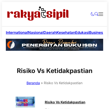
International
Nasional
Daerah
Kesehatan
Edukasi
Business
Li
Risiko Vs Ketidakpastian
Beranda
»
Risiko Vs Ketidakpastian
Edukasi
Risiko Vs Ketidakpastian
Nasional
News