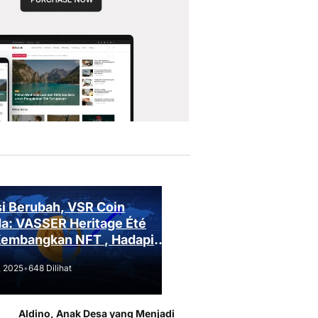
i Berubah, VSR Coin
a: VASSER Heritage Été
Kembangkan NFT , Hadapi
an Regulasi!
, 2025
•
648 Dilihat
Aldino, Anak Desa yang Menjadi