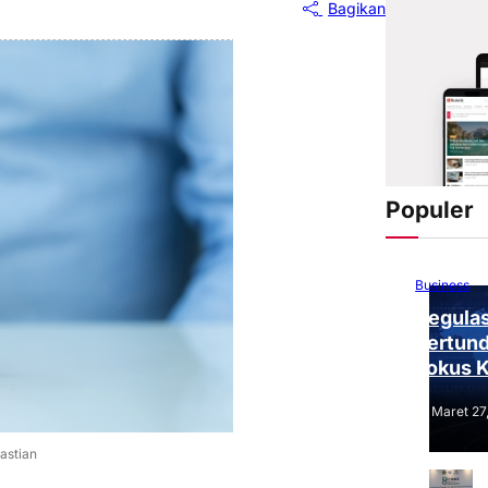
Bagikan
Populer
Business
Regulas
Tertund
Fokus 
Tantang
Maret 27
astian