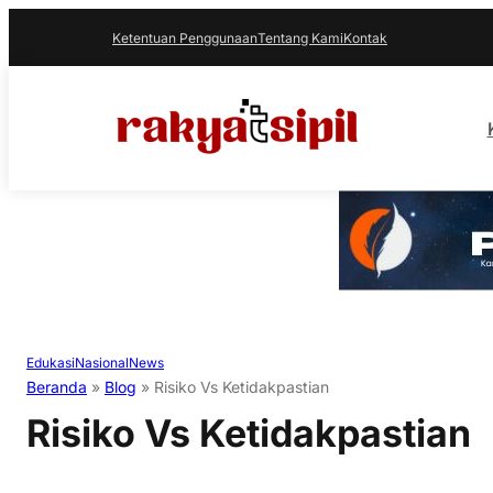
Ketentuan Penggunaan
Tentang Kami
Kontak
Edukasi
Nasional
News
Beranda
»
Blog
»
Risiko Vs Ketidakpastian
Risiko Vs Ketidakpastian