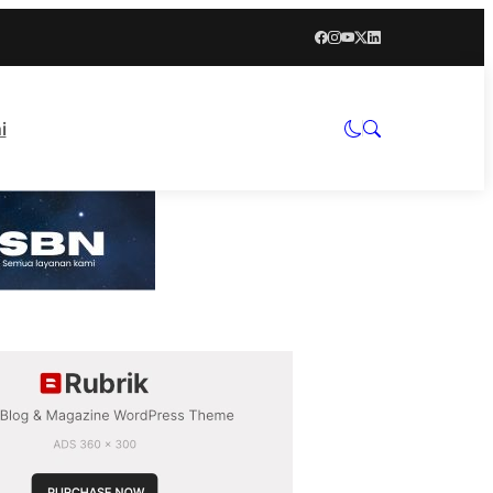
i
App Diskominfo Sidoarjo