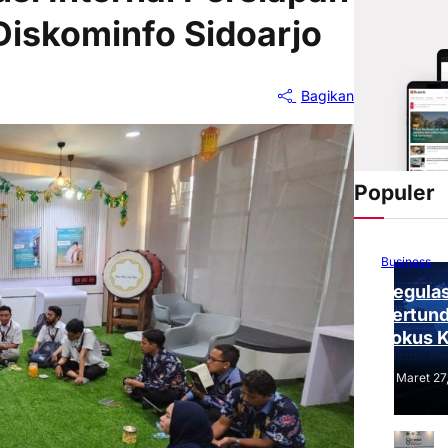
Diskominfo Sidoarjo
Bagikan
Populer
Business
Regulas
Tertund
Fokus 
Tantang
Maret 27