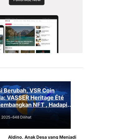
i Berubah, VSR Coin
a: VASSER Heritage Été
Kembangkan NFT , Hadapi
an Regulasi!
, 2025
•
648 Dilihat
Aldino, Anak Desa yang Menjadi