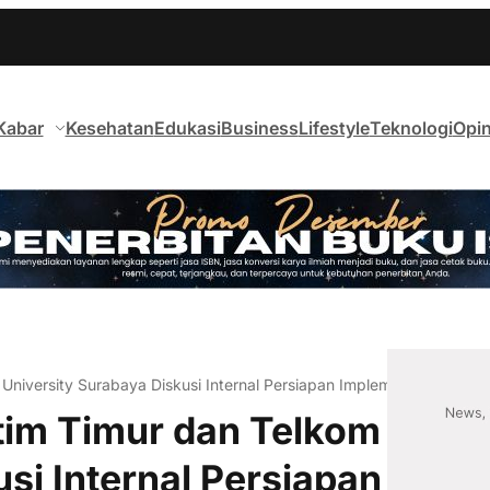
Kabar
Kesehatan
Edukasi
Business
Lifestyle
Teknologi
Opin
University Surabaya Diskusi Internal Persiapan Implementasi Super 
tim Timur dan Telkom
si Internal Persiapan