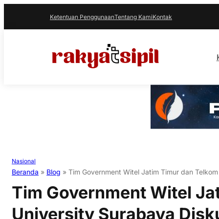
Ketentuan Penggunaan
Tentang Kami
Kontak
Nasional
Beranda
»
Blog
»
Tim Government Witel Jatim Timur dan Telkom 
Tim Government Witel Ja
University Surabaya Disku