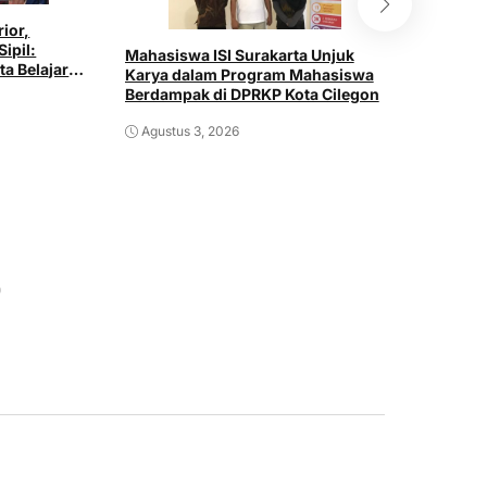
rior,
Mahasisw
Sipil:
Gelar Sos
Mahasiswa ISI Surakarta Unjuk
ta Belajar
“Aku Tum
Karya dalam Program Mahasiswa
ustri
SDN 020
Berdampak di DPRKP Kota Cilegon
Juli 30,
Agustus 3, 2026