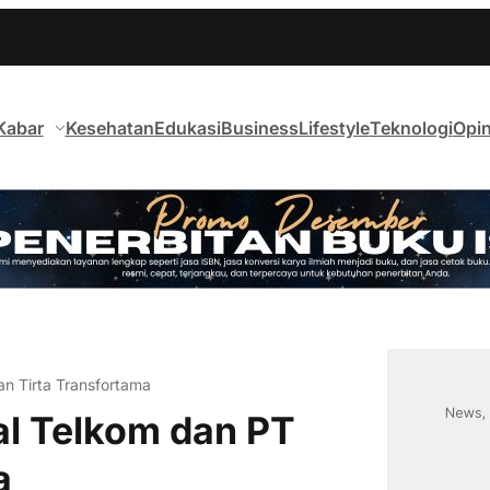
Kabar
Kesehatan
Edukasi
Business
Lifestyle
Teknologi
Opin
an Tirta Transfortama
al Telkom dan PT
a