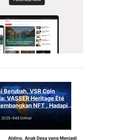
i Berubah, VSR Coin
a: VASSER Heritage Été
Kembangkan NFT , Hadapi
an Regulasi!
, 2025
•
648 Dilihat
Aldino, Anak Desa yang Menjadi