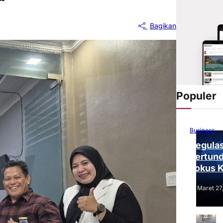
Bagikan
Populer
Business
Regulas
Tertund
Fokus 
Tantang
Maret 27