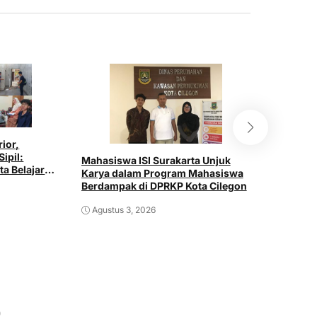
rior,
Mahasisw
Sipil:
Gelar Sos
Mahasiswa ISI Surakarta Unjuk
ta Belajar
“Aku Tum
Karya dalam Program Mahasiswa
ustri
SDN 020
Berdampak di DPRKP Kota Cilegon
Juli 30,
Agustus 3, 2026