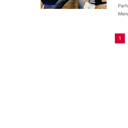
Lifestyle
Parf
Meng
1