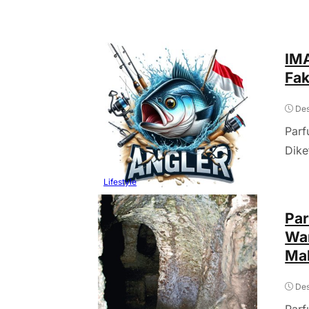
IMA
Fak
Des
Parf
Dike
Lifestyle
Par
Wan
Ma
Des
Parf