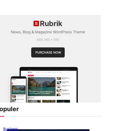
opuler
Business