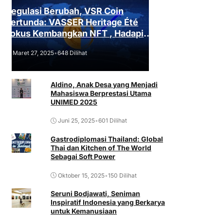
Regulasi Berubah, VSR Coin
Tertunda: VASSER Heritage Été
Fokus Kembangkan NFT , Hadapi
Tantangan Regulasi!
Maret 27, 2025
•
648 Dilihat
Aldino, Anak Desa yang Menjadi
Mahasiswa Berprestasi Utama
UNIMED 2025
Juni 25, 2025
•
601 Dilihat
Gastrodiplomasi Thailand: Global
Thai dan Kitchen of The World
Sebagai Soft Power
Oktober 15, 2025
•
150 Dilihat
Seruni Bodjawati, Seniman
Inspiratif Indonesia yang Berkarya
untuk Kemanusiaan