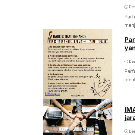
Des
Parf
menj
Par
ya
Des
Parf
iden
Lifestyle
IMA
jar
Des