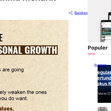
Bagikan
Populer
Business
Regulas
Tertund
Fokus 
Tantang
Maret 27