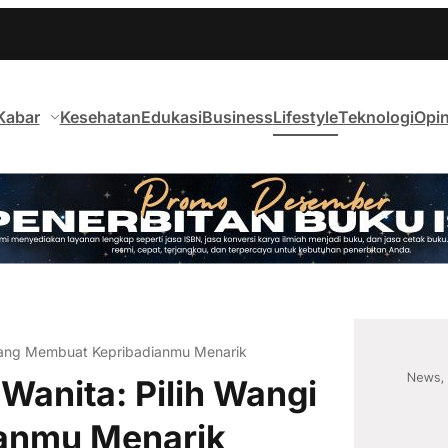
Kabar
Kesehatan
Edukasi
Business
Lifestyle
Teknologi
Opin
i yang Membuat Kepribadianmu Menarik
Wanita: Pilih Wangi
anmu Menarik