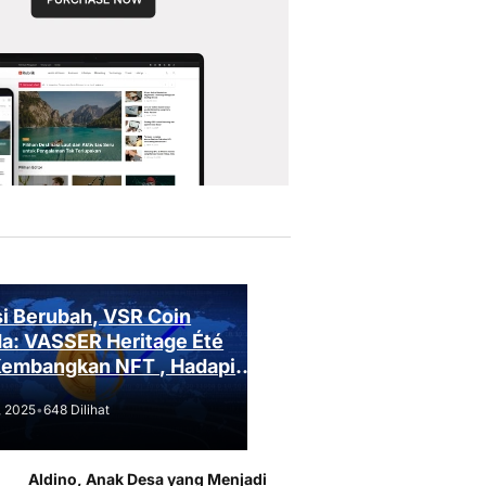
i Berubah, VSR Coin
a: VASSER Heritage Été
Kembangkan NFT , Hadapi
an Regulasi!
, 2025
•
648 Dilihat
Aldino, Anak Desa yang Menjadi