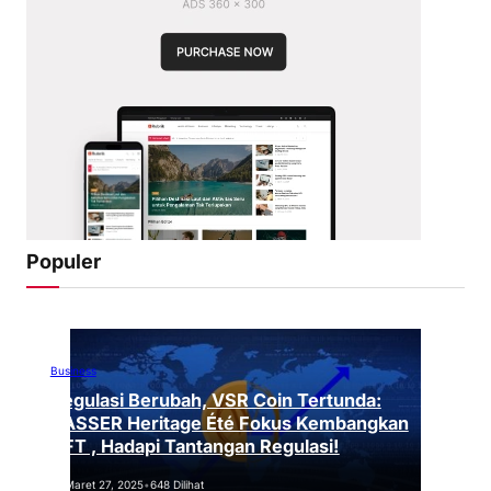
Populer
Business
Regulasi Berubah, VSR Coin Tertunda:
VASSER Heritage Été Fokus Kembangkan
NFT , Hadapi Tantangan Regulasi!
Maret 27, 2025
•
648 Dilihat