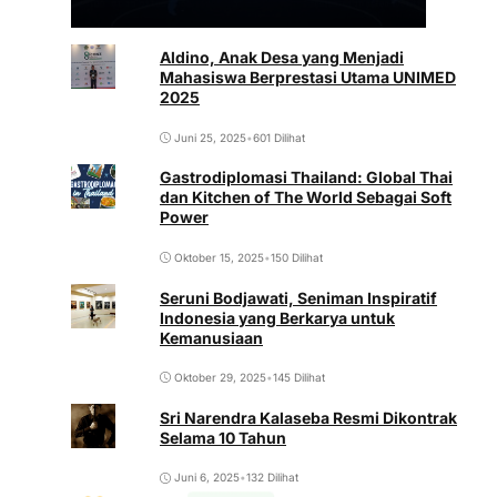
Aldino, Anak Desa yang Menjadi
Mahasiswa Berprestasi Utama UNIMED
2025
Juni 25, 2025
•
601 Dilihat
Gastrodiplomasi Thailand: Global Thai
dan Kitchen of The World Sebagai Soft
Power
Oktober 15, 2025
•
150 Dilihat
Seruni Bodjawati, Seniman Inspiratif
Indonesia yang Berkarya untuk
Kemanusiaan
Oktober 29, 2025
•
145 Dilihat
Sri Narendra Kalaseba Resmi Dikontrak
Selama 10 Tahun
Juni 6, 2025
•
132 Dilihat