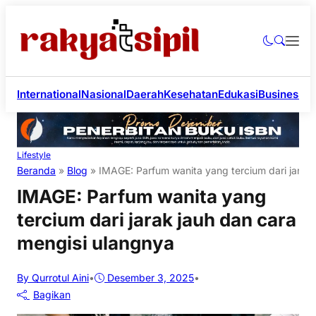
International
Nasional
Daerah
Kesehatan
Edukasi
Business
Li
Lifestyle
Beranda
»
Blog
»
IMAGE: Parfum wanita yang tercium dari jarak 
IMAGE: Parfum wanita yang
tercium dari jarak jauh dan cara
mengisi ulangnya
By Qurrotul Aini
•
Desember 3, 2025
•
Bagikan