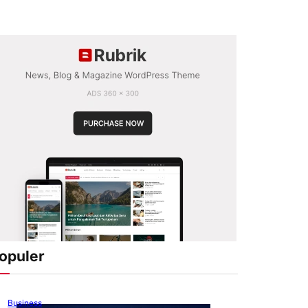
opuler
Business