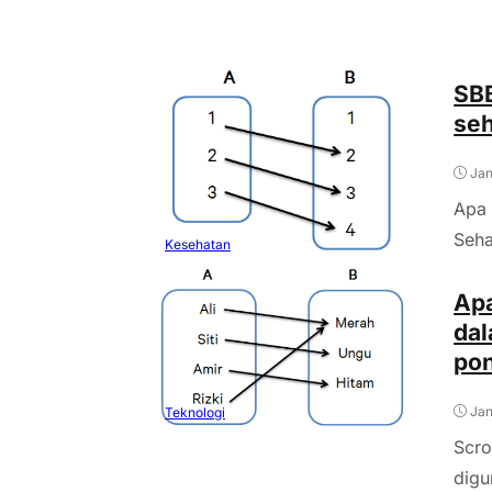
SBB
seh
Jan
Apa 
Seha
Kesehatan
Apa
dal
po
Jan
Teknologi
Scro
digu