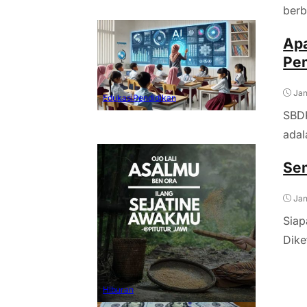
berb
Apa
Pe
Jan
Edukasi
Pendidikan
SBDP
adal
Se
Jan
Siap
Dike
Hiburan