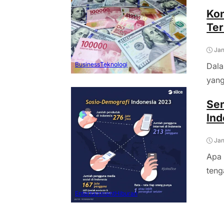
Kon
Te
Jan
Business
Teknologi
Dala
yang
Sem
Ind
Jan
Apa 
teng
Entertainment
Hiburan