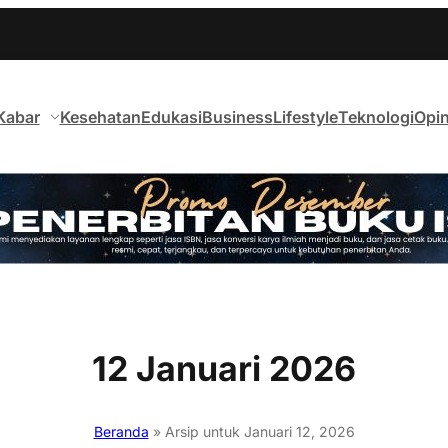
Kabar
Kesehatan
Edukasi
Business
Lifestyle
Teknologi
Opin
12 Januari 2026
Beranda
»
Arsip untuk Januari 12, 2026