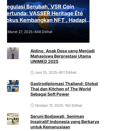
Regulasi Berubah, VSR Coin
Tertunda: VASSER Heritage Été
Fokus Kembangkan NFT , Hadapi
Tantangan Regulasi!
Maret 27, 2025
•
648 Dilihat
Aldino, Anak Desa yang Menjadi
Mahasiswa Berprestasi Utama
UNIMED 2025
Juni 25, 2025
•
601 Dilihat
Gastrodiplomasi Thailand: Global
Thai dan Kitchen of The World
Sebagai Soft Power
Oktober 15, 2025
•
150 Dilihat
Seruni Bodjawati, Seniman
Inspiratif Indonesia yang Berkarya
untuk Kemanusiaan