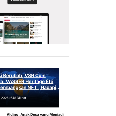
i Berubah, VSR Coin
a: VASSER Heritage Été
Kembangkan NFT , Hadapi
an Regulasi!
, 2025
•
648 Dilihat
Aldino, Anak Desa yang Menjadi