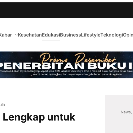
Kabar
Kesehatan
Edukasi
Business
Lifestyle
Teknologi
Opin
ula
n Lengkap untuk