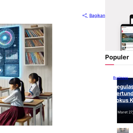
Bagikan
Populer
Business
Regulas
Tertund
Fokus 
Tantang
Maret 27