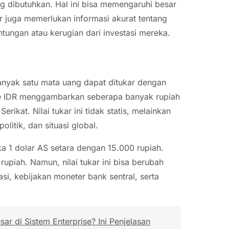
ng dibutuhkan. Hal ini bisa memengaruhi besar
tor juga memerlukan informasi akurat tentang
tungan atau kerugian dari investasi mereka.
anyak satu mata uang dapat ditukar dengan
D ke IDR menggambarkan seberapa banyak rupiah
ikat. Nilai tukar ini tidak statis, melainkan
olitik, dan situasi global.
ka 1 dolar AS setara dengan 15.000 rupiah.
upiah. Namun, nilai tukar ini bisa berubah
asi, kebijakan moneter bank sentral, serta
r di Sistem Enterprise? Ini Penjelasan