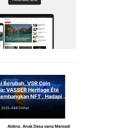
i Berubah, VSR Coin
a: VASSER Heritage Été
Kembangkan NFT , Hadapi
an Regulasi!
, 2025
•
648 Dilihat
Aldino, Anak Desa yang Menjadi