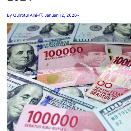
By Qurrotul Aini
•
Januari 12, 2026
•