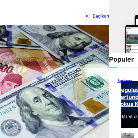
Bagikan
Populer
Business
Regulas
Tertund
Fokus 
Tantang
Maret 27