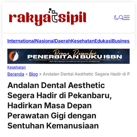
International
Nasional
Daerah
Kesehatan
Edukasi
Business
Li
Kesehatan
Beranda
»
Blog
»
Andalan Dental Aesthetic Segera Hadir di Pe
Andalan Dental Aesthetic
Segera Hadir di Pekanbaru,
Hadirkan Masa Depan
Perawatan Gigi dengan
Sentuhan Kemanusiaan