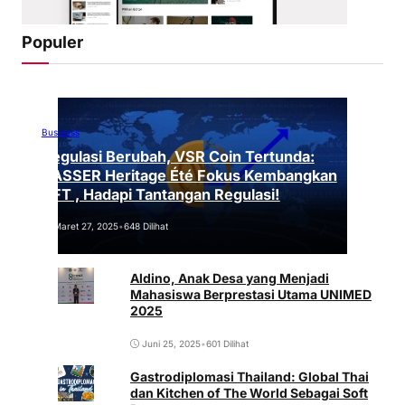
Populer
Business
Regulasi Berubah, VSR Coin Tertunda:
VASSER Heritage Été Fokus Kembangkan
NFT , Hadapi Tantangan Regulasi!
Maret 27, 2025
•
648 Dilihat
Aldino, Anak Desa yang Menjadi
Mahasiswa Berprestasi Utama UNIMED
2025
Juni 25, 2025
•
601 Dilihat
Gastrodiplomasi Thailand: Global Thai
dan Kitchen of The World Sebagai Soft