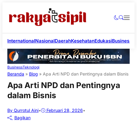
International
Nasional
Daerah
Kesehatan
Edukasi
Business
Li
Business
Teknologi
Beranda
»
Blog
»
Apa Arti NPD dan Pentingnya dalam Bisnis
Apa Arti NPD dan Pentingnya
dalam Bisnis
By Qurrotul Aini
•
Februari 28, 2026
•
Bagikan