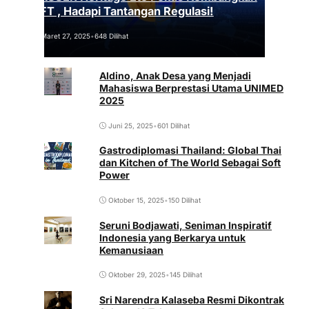
NFT , Hadapi Tantangan Regulasi!
Maret 27, 2025
•
648 Dilihat
Aldino, Anak Desa yang Menjadi
Mahasiswa Berprestasi Utama UNIMED
2025
Juni 25, 2025
•
601 Dilihat
Gastrodiplomasi Thailand: Global Thai
dan Kitchen of The World Sebagai Soft
Power
Oktober 15, 2025
•
150 Dilihat
Seruni Bodjawati, Seniman Inspiratif
Indonesia yang Berkarya untuk
Kemanusiaan
Oktober 29, 2025
•
145 Dilihat
Sri Narendra Kalaseba Resmi Dikontrak